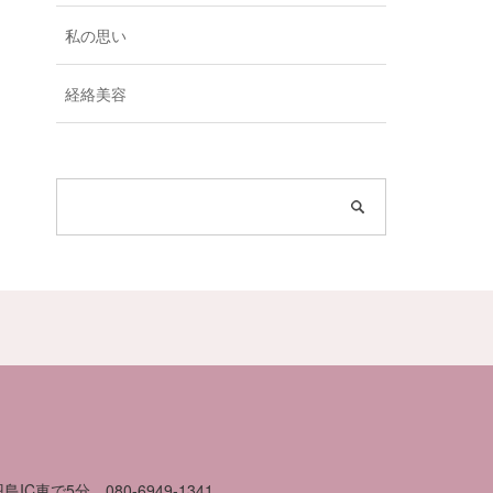
私の思い
経絡美容
島IC車で5分
080-6949-1341