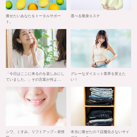
痩せたいあなたをトータルサポー
選べる痩身エステ
ト。
「今日はここに来るのを楽しみにし
グレーなダイエット業界を変えた
ていました。」その言葉が何よ…
い！
シワ、くすみ、リフトアップ～表情
本当に痩せたの？誤魔化さないサイ