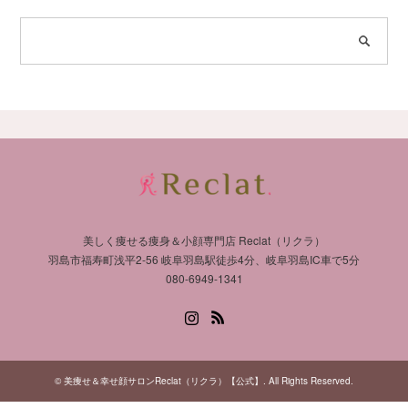
美しく痩せる痩身＆小顔専門店 Reclat（リクラ）
羽島市福寿町浅平2-56 岐阜羽島駅徒歩4分、岐阜羽島IC車で5分
080-6949-1341
Instagram
RSS
©
美痩せ＆幸せ顔サロンReclat（リクラ）【公式】
. All Rights Reserved.