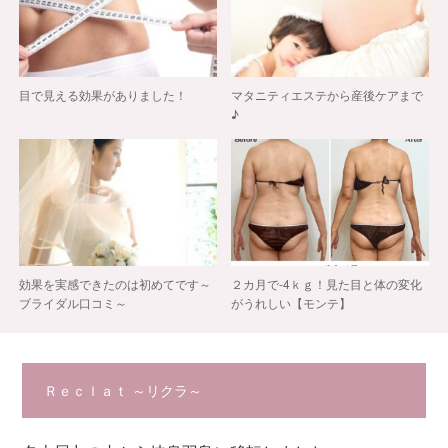
目で見える効果がありました！
マタニティエステから産後ケアまで
♪
効果を実感できたのは初めてです～
２カ月で-4ｋｇ！見た目と体の変化
ブライダル口コミ～
がうれしい【モンテ】
Ｒｅｃｌａｔ ～リクラ～