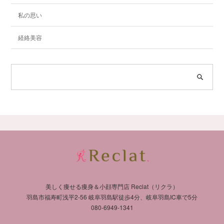
私の思い
経絡美容
美しく痩せる痩身＆小顔専門店 Reclat（リクラ）
羽島市福寿町浅平2-56 岐阜羽島駅徒歩4分、岐阜羽島IC車で5分
080-6949-1341