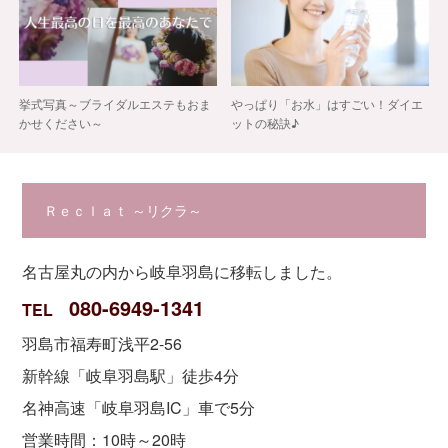
挙式写真～ブライダルエステもおま
やっぱり「お水」はすごい！ダイエ
かせください～
ットの秘訣♪
Ｒｅｃｌａｔ ～リクラ～
名古屋丸の内から岐阜羽島に移転しました。
080-6949-1341
TEL
羽島市福寿町浅平2-56
新幹線「岐阜羽島駅」徒歩4分
名神高速「岐阜羽島IC」車で5分
営業時間：10時～20時