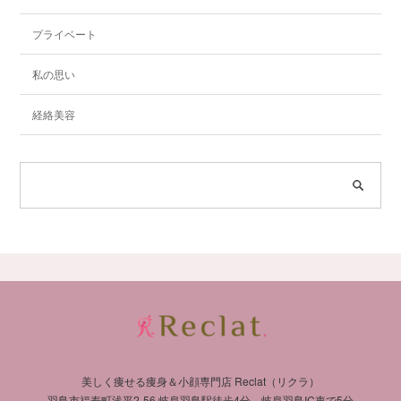
プライベート
私の思い
経絡美容
美しく痩せる痩身＆小顔専門店 Reclat（リクラ）
羽島市福寿町浅平2-56 岐阜羽島駅徒歩4分、岐阜羽島IC車で5分