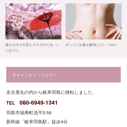
春のカサカサ肌とカラダがだる～い
ポッコリお腹を解消したい！vol.1
にはコレ。
Ｒｅｃｌａｔ ～リクラ～
名古屋丸の内から岐阜羽島に移転しました。
080-6949-1341
TEL
羽島市福寿町浅平2-56
新幹線「岐阜羽島駅」徒歩4分