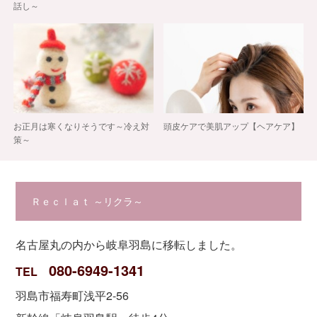
話し～
お正月は寒くなりそうです～冷え対
頭皮ケアで美肌アップ【ヘアケア】
策～
Ｒｅｃｌａｔ ～リクラ～
名古屋丸の内から岐阜羽島に移転しました。
080-6949-1341
TEL
羽島市福寿町浅平2-56